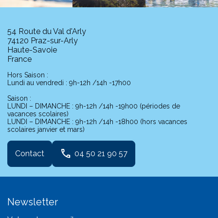
54 Route du Val d'Arly
74120 Praz-sur-Arly
Haute-Savoie
France
Hors Saison :
Lundi au vendredi : 9h-12h /14h -17h00
Saison :
LUNDI – DIMANCHE : 9h-12h /14h -19h00 (périodes de
vacances scolaires)
LUNDI – DIMANCHE : 9h-12h /14h -18h00 (hors vacances
scolaires janvier et mars)
phone
Contact
04 50 21 90 57
Newsletter