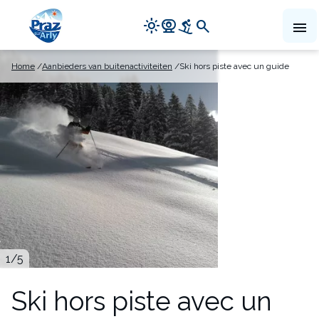
Navigation
light_mode
camera_video
downhill_skiing
search
menu
principale
Skip
Home
Aanbieders van buitenactiviteiten
Ski hors piste avec un guide
to
main
content
1
/5
Ski hors piste avec un