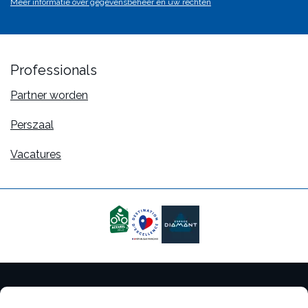
Meer informatie over gegevensbeheer en uw rechten
va
Professionals
Partner worden
Perszaal
Vacatures
Juridische informatie