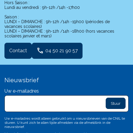
Hors Saison :
Lundi au vendredi : 9h-12h /14h -17h00
Saison :
LUNDI – DIMANCHE : 9h-12h /14h -19h00 (périodes de
vacances scolaires)
LUNDI – DIMANCHE : 9h-12h /14h -18h00 (hors vacances
scolaires janvier et mars)
phone
Contact
04 50 21 90 57
Nieuwsbrief
Uw e-mailadres
exclam
L
sa
d
c
Uw e-mailadres wordt alleen gebruikt om u nieuwsbrieven van de CNIL te
c
sturen. U kunt zich te allen tijde afmelden via de afmeldlink in de
n'
nieuwsbrief.
p