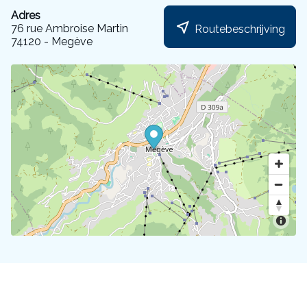
Adres
near_me
76 rue Ambroise Martin
Routebeschrijving
74120 - Megève