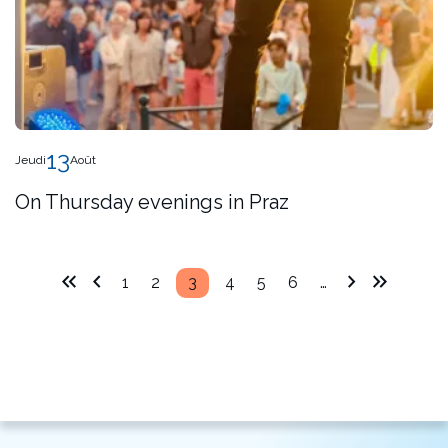
13
Jeudi
Août
On Thursday evenings in Praz
1
2
3
4
5
6
…