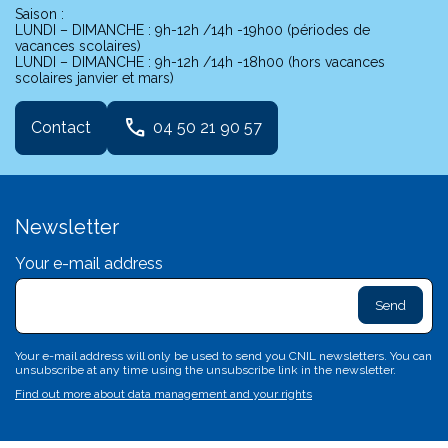
Saison :
LUNDI – DIMANCHE : 9h-12h /14h -19h00 (périodes de
vacances scolaires)
LUNDI – DIMANCHE : 9h-12h /14h -18h00 (hors vacances
scolaires janvier et mars)
phone
Contact
04 50 21 90 57
Newsletter
Your e-mail address
exclam
L
sa
d
c
Your e-mail address will only be used to send you CNIL newsletters. You can
c
unsubscribe at any time using the unsubscribe link in the newsletter.
n'
Find out more about data management and your rights
p
va