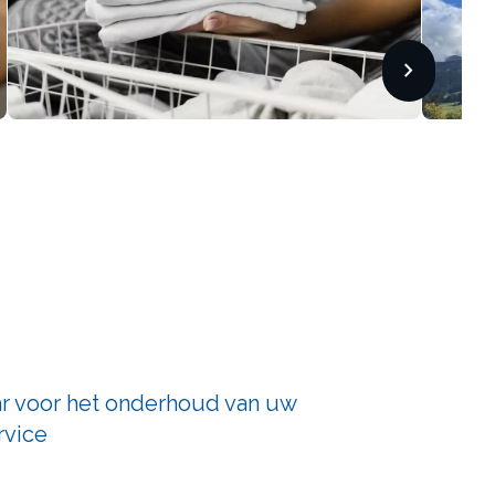
chevron_forward
aar voor het onderhoud van uw
rvice