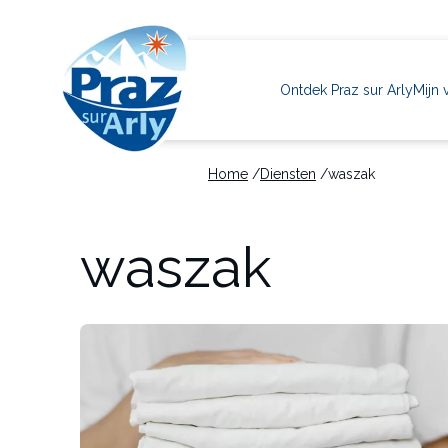
Navigation
principale
Ontdek Praz sur Arly
Mijn 
Home
Diensten
waszak
Skip
to
waszak
main
content