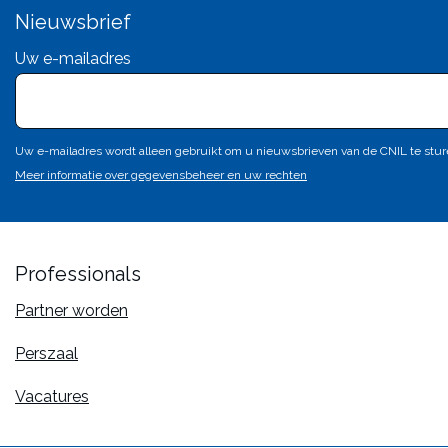
Nieuwsbrief
Uw e-mailadres
Uw e-mailadres wordt alleen gebruikt om u nieuwsbrieven van de CNIL te sturen.
Meer informatie over gegevensbeheer en uw rechten
Professionals
Partner worden
Perszaal
Vacatures