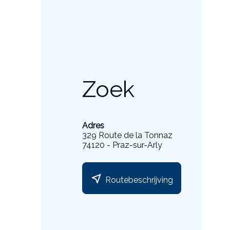
Zoek
Adres
329 Route de la Tonnaz
74120 - Praz-sur-Arly
near_me
Routebeschrijving