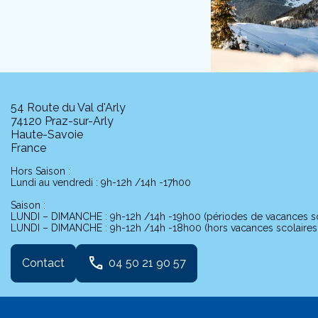
54 Route du Val d'Arly
74120 Praz-sur-Arly
Haute-Savoie
France
Hors Saison :
Lundi au vendredi : 9h-12h /14h -17h00
Saison :
LUNDI – DIMANCHE : 9h-12h /14h -19h00 (périodes de vacances sc
LUNDI – DIMANCHE : 9h-12h /14h -18h00 (hors vacances scolaires j
phone
Contact
04 50 21 90 57