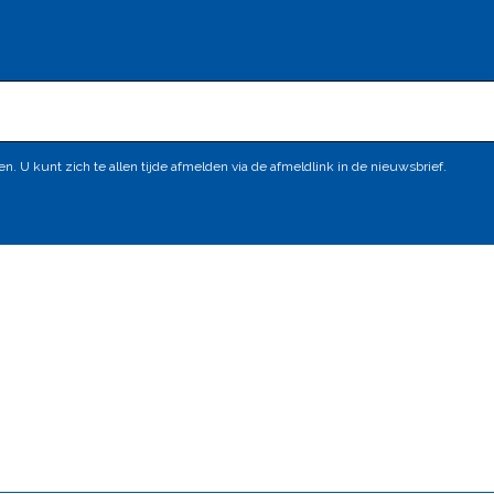
 U kunt zich te allen tijde afmelden via de afmeldlink in de nieuwsbrief.