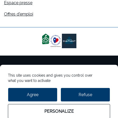
Espace presse
Offres d'emploi
Mentions légales
This site uses cookies and gives you control over
Gestion des cookies
what you want to activate
Gestion des données personnelles
Agree
Refuse
StudioJuillet
PERSONALIZE