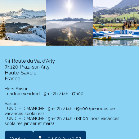
54 Route du Val d'Arly
74120 Praz-sur-Arly
Haute-Savoie
France
Hors Saison :
Lundi au vendredi : 9h-12h /14h -17h00
Saison :
LUNDI – DIMANCHE : 9h-12h /14h -19h00 (périodes de
vacances scolaires)
LUNDI – DIMANCHE : 9h-12h /14h -18h00 (hors vacances
scolaires janvier et mars)
phone
Contact
04 50 21 90 57