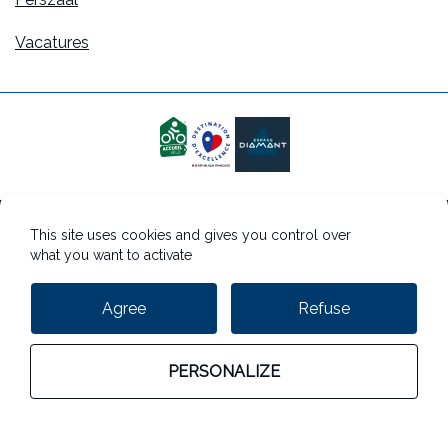
Vacatures
This site uses cookies and gives you control over
Juridische informatie
what you want to activate
Beheer van cookies
Agree
Refuse
Beheer van persoonlijke gegevens
PERSONALIZE
StudioJuli
Mijn verblijf boeken