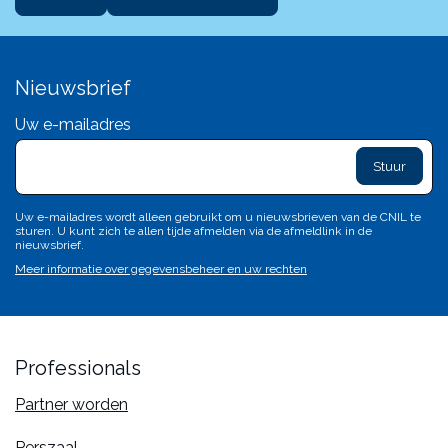
Nieuwsbrief
Uw e-mailadres
exclam
L
sa
d
c
Uw e-mailadres wordt alleen gebruikt om u nieuwsbrieven van de CNIL te
c
sturen. U kunt zich te allen tijde afmelden via de afmeldlink in de
n'
nieuwsbrief.
p
Meer informatie over gegevensbeheer en uw rechten
va
Professionals
Partner worden
Perszaal