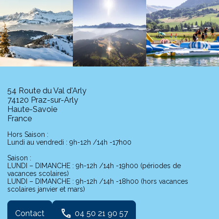
54 Route du Val d'Arly
74120 Praz-sur-Arly
Haute-Savoie
France
Hors Saison :
Lundi au vendredi : 9h-12h /14h -17h00
Saison :
LUNDI – DIMANCHE : 9h-12h /14h -19h00 (périodes de
vacances scolaires)
LUNDI – DIMANCHE : 9h-12h /14h -18h00 (hors vacances
scolaires janvier et mars)
phone
Contact
04 50 21 90 57