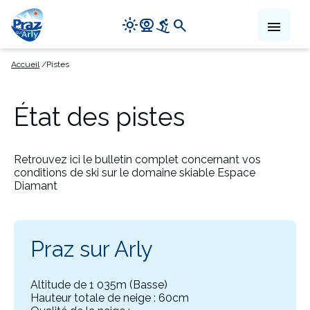
Navigation
light_mode
camera_video
downhill_skiing
search
menu
principale
Aller
Accueil
Pistes
au
contenu
principal
État des pistes
Retrouvez ici le bulletin complet concernant vos
conditions de ski sur le domaine skiable Espace
Diamant
Praz sur Arly
Altitude de 1 035m (Basse)
Hauteur totale de neige : 60cm