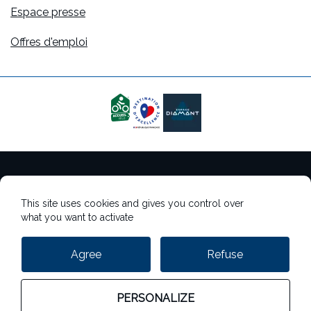
Espace presse
Offres d'emploi
Mentions légales
This site uses cookies and gives you control over
Gestion des cookies
what you want to activate
Gestion des données personnelles
Agree
Refuse
StudioJuillet
PERSONALIZE