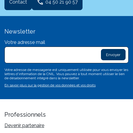
phone
Contact
04 50 21 90 57
Newsletter
Votre adresse mail
exclam
L
sa
d
c
Votre adresse de messagerie est uniquement utilisée pour vous envoyer les
c
lettres d'information de la CNIL. Vous pouvez à tout moment utiliser le lien
n'
de désabonnement intégré dans la newsletter.
p
En savoir plus sur la gestion de vos données et vos droits
va
Professionnels
Devenir partenaire