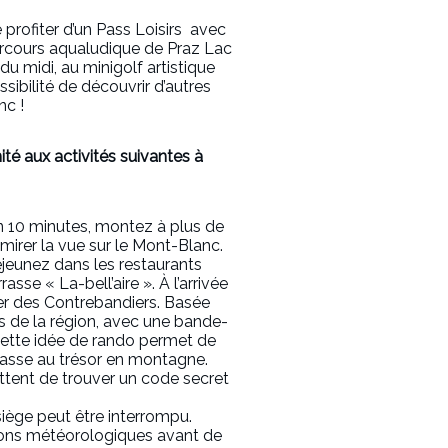
profiter d’un Pass Loisirs avec
 parcours aqualudique de Praz Lac
du midi, au minigolf artistique
ssibilité de découvrir d’autres
nc !
ité aux activités suivantes à
n 10 minutes, montez à plus de
mirer la vue sur le Mont-Blanc.
jeunez dans les restaurants
rasse « La-bell’aire ». À l’arrivée
ier des Contrebandiers. Basée
rs de la région, avec une bande-
ette idée de rando permet de
hasse au trésor en montagne.
tent de trouver un code secret
siège peut être interrompu.
ions météorologiques avant de