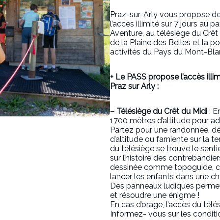
Praz-sur-Arly vous propose de 
l’accès illimité sur 7 jours au
Aventure, au télésiège du Crêt 
de la Plaine des Belles et la po
activités du Pays du Mont-Bla
+ Le PASS propose l’accès illim
Praz sur Arly :
– Télésiège du Crêt du Midi
: E
1700 mètres d’altitude pour ad
Partez pour une randonnée, dé
d’altitude ou farniente sur la ter
du télésiège se trouve le sent
sur l’histoire des contrebandie
dessinée comme topoguide, c
lancer les enfants dans une c
Des panneaux ludiques permet
et résoudre une énigme !
En cas d’orage, l’accès du télé
Informez- vous sur les condit