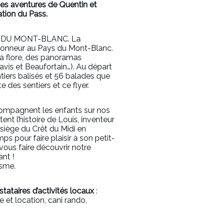
des aventures de Quentin et
ation du Pass.
RE DU MONT-BLANC. La
 l’honneur au Pays du Mont-Blanc.
la flore, des panoramas
vis et Beaufortain…). Au départ
ntiers balisés et 56 balades que
 des sentiers et ce flyer.
ompagnent les enfants sur nos
tent l’histoire de Louis, inventeur
ésiège du Crêt du Midi en
s pour faire plaisir à son petit-
 vous faire découvrir notre
nt !
isme.
tataires d’activités locaux
:
ae et location, cani rando,