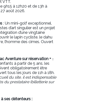
et VTT.
e 9h15 à 12h20 et de 13h à
i 27 août 2026.
es
: Un mini-golf exceptionnel.
tes d’art singulier est un projet
’intégration d’une vingtaine
vrir le lapin cycliste, le dahu
ire, l’homme des cimes. Ouvert
lac Aventure
sur réservation
* :
nfants à partir de 5 ans. les
ivent obligatoirement être
t tous les jours de 11h à 18h.
ueil du site, il est indispensable
du prestataire (billetterie sur
à ses détenteurs :