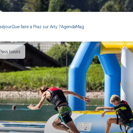
séjour
Que faire à Praz sur Arly ?
Agenda
Mag
Pass loisirs