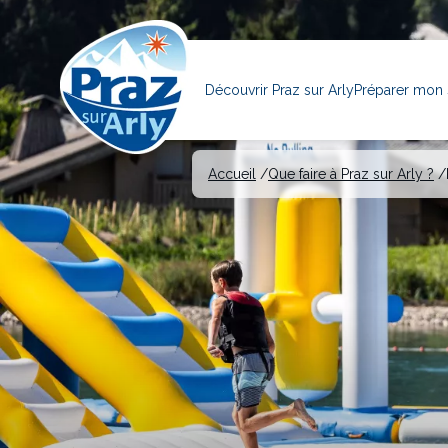
contenu
principal
Navigation
principale
Découvrir Praz sur Arly
Préparer mon 
Accueil
Que faire à Praz sur Arly ?