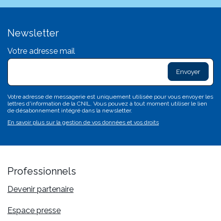
Newsletter
Votre adresse mail
exclam
L
sa
d
c
Votre adresse de messagerie est uniquement utilisée pour vous envoyer les
c
lettres d'information de la CNIL. Vous pouvez à tout moment utiliser le lien
n'
de désabonnement intégré dans la newsletter.
p
En savoir plus sur la gestion de vos données et vos droits
va
Professionnels
Devenir partenaire
Espace presse