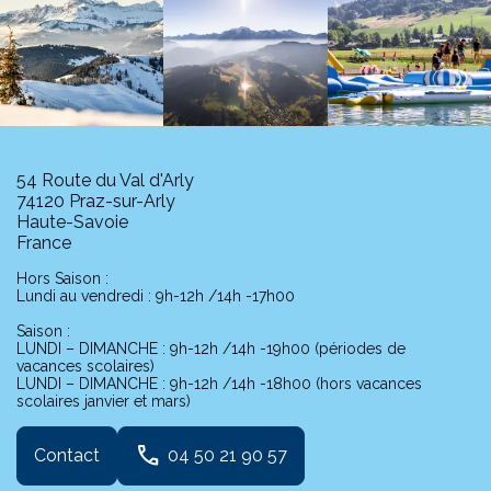
54 Route du Val d'Arly
74120 Praz-sur-Arly
Haute-Savoie
France
Hors Saison :
Lundi au vendredi : 9h-12h /14h -17h00
Saison :
LUNDI – DIMANCHE : 9h-12h /14h -19h00 (périodes de
vacances scolaires)
LUNDI – DIMANCHE : 9h-12h /14h -18h00 (hors vacances
scolaires janvier et mars)
phone
Contact
04 50 21 90 57