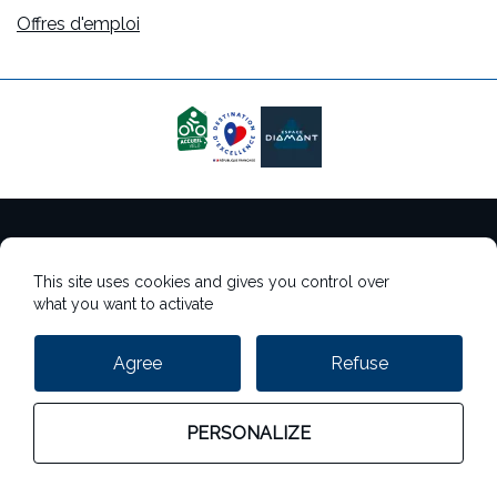
Offres d'emploi
Mentions légales
This site uses cookies and gives you control over
Gestion des cookies
what you want to activate
Gestion des données personnelles
Agree
Refuse
StudioJuillet
PERSONALIZE