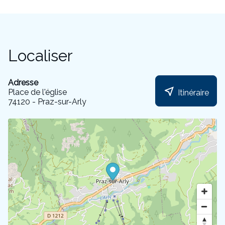
Localiser
Adresse
near_me
Place de l'église
Itinéraire
74120 - Praz-sur-Arly