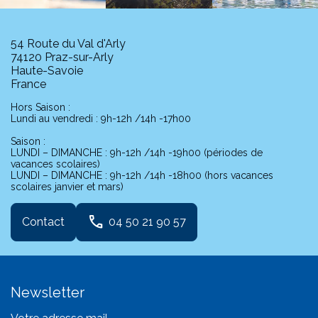
54 Route du Val d'Arly
74120 Praz-sur-Arly
Haute-Savoie
France
Hors Saison :
Lundi au vendredi : 9h-12h /14h -17h00
Saison :
LUNDI – DIMANCHE : 9h-12h /14h -19h00 (périodes de
vacances scolaires)
LUNDI – DIMANCHE : 9h-12h /14h -18h00 (hors vacances
scolaires janvier et mars)
phone
Contact
04 50 21 90 57
Newsletter