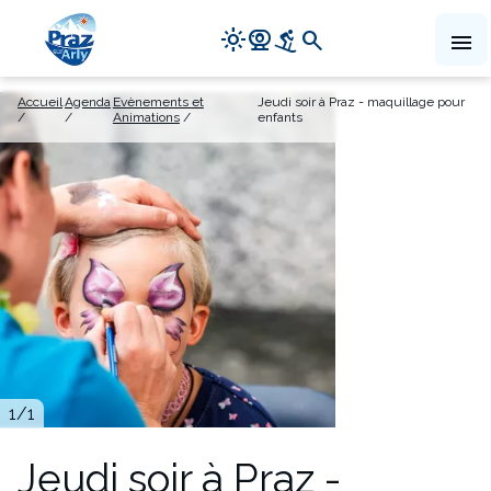
Navigation
light_mode
camera_video
downhill_skiing
search
menu
principale
Aller
Accueil
Agenda
Evènements et
Jeudi soir à Praz - maquillage pour
au
Animations
enfants
contenu
principal
1
/1
Jeudi soir à Praz -