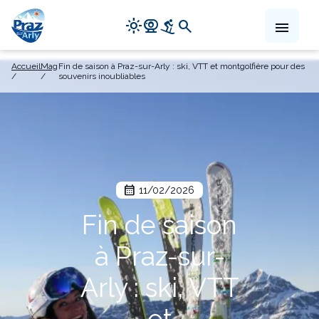
Navigation
light_mode
camera_video
downhill_skiing
search
menu
principale
Aller
Accueil
Mag
Fin de saison à Praz-sur-Arly : ski, VTT et montgolfière pour des
au
souvenirs inoubliables
contenu
principal
11/02/2026
Fin de saison
à Praz-sur-
Arly : ski, VTT