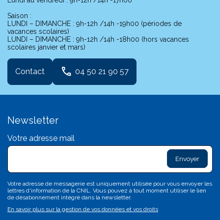
Lundi au vendredi : 9h-12h /14h -17h00
Saison :
LUNDI – DIMANCHE : 9h-12h /14h -19h00 (périodes de
vacances scolaires)
LUNDI – DIMANCHE : 9h-12h /14h -18h00 (hors vacances
scolaires janvier et mars)
phone
Contact
04 50 21 90 57
Newsletter
Votre adresse mail
exclam
L
sa
d
c
Votre adresse de messagerie est uniquement utilisée pour vous envoyer les
c
lettres d'information de la CNIL. Vous pouvez à tout moment utiliser le lien
n'
de désabonnement intégré dans la newsletter.
p
En savoir plus sur la gestion de vos données et vos droits
va