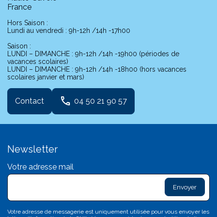
France
Hors Saison :
Lundi au vendredi : 9h-12h /14h -17h00
Saison :
LUNDI – DIMANCHE : 9h-12h /14h -19h00 (périodes de
vacances scolaires)
LUNDI – DIMANCHE : 9h-12h /14h -18h00 (hors vacances
scolaires janvier et mars)
phone
Contact
04 50 21 90 57
Newsletter
Votre adresse mail
exclam
L
sa
d
c
Votre adresse de messagerie est uniquement utilisée pour vous envoyer les
c