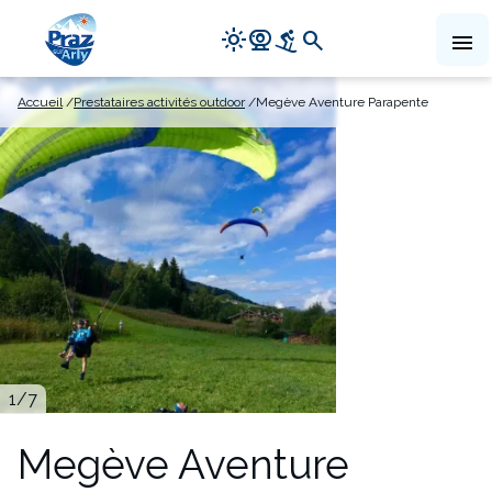
Navigation
light_mode
camera_video
downhill_skiing
search
menu
principale
Aller
Accueil
Prestataires activités outdoor
Megève Aventure Parapente
au
contenu
principal
1
/7
Megève Aventure