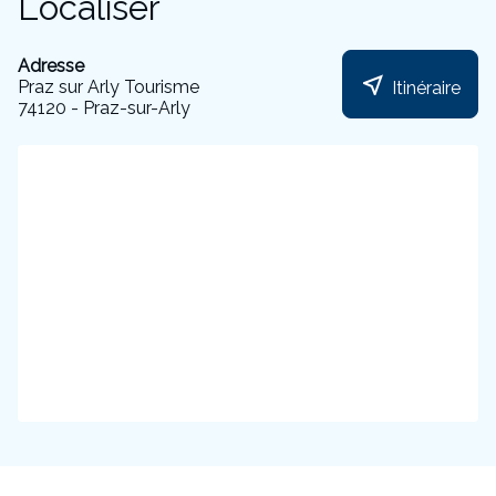
Localiser
Adresse
near_me
Praz sur Arly Tourisme
Itinéraire
74120 - Praz-sur-Arly