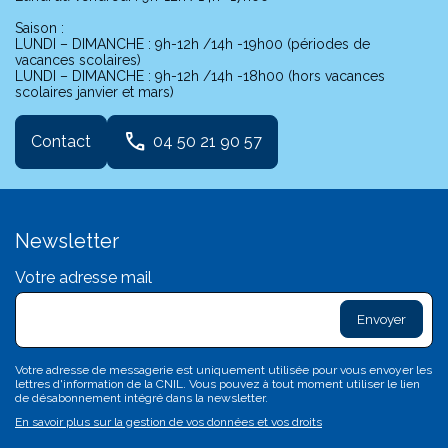
Saison :
LUNDI – DIMANCHE : 9h-12h /14h -19h00 (périodes de
vacances scolaires)
LUNDI – DIMANCHE : 9h-12h /14h -18h00 (hors vacances
scolaires janvier et mars)
phone
Contact
04 50 21 90 57
Newsletter
Votre adresse mail
exclam
L
sa
d
c
Votre adresse de messagerie est uniquement utilisée pour vous envoyer les
c
lettres d'information de la CNIL. Vous pouvez à tout moment utiliser le lien
n'
de désabonnement intégré dans la newsletter.
p
En savoir plus sur la gestion de vos données et vos droits
va