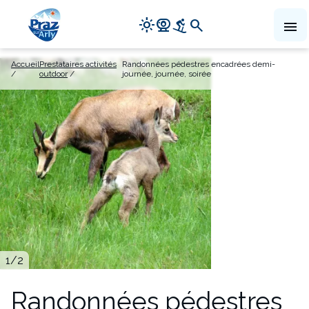
Navigation
light_mode
camera_video
downhill_skiing
search
menu
principale
Aller
Accueil
Prestataires activités
Randonnées pédestres encadrées demi-
au
outdoor
journée, journée, soirée
contenu
principal
1
/2
Randonnées pédestres