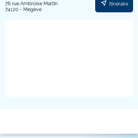
near_me
76 rue Ambroise Martin
Itinéraire
74120 - Megève