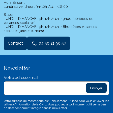
Hors Saison :
Lundi au vendredi : 9h-12h /14h -17h00
Saison :
LUNDI – DIMANCHE : 9h-12h /14h -19h00 (périodes de
vacances scolaires)
LUNDI – DIMANCHE : 9h-12h /14h -18h00 (hors vacances
scolaires janvier et mars)
phone
Contact
04 50 21 90 57
Newsletter
Votre adresse mail
exclam
L
sa
d
c
Votre adresse de messagerie est uniquement utilisée pour vous envoyer les
c
lettres d'information de la CNIL. Vous pouvez à tout moment utiliser le lien
n'
de désabonnement intégré dans la newsletter.
p