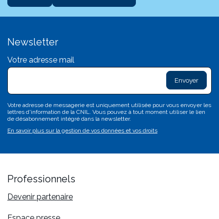
Newsletter
Votre adresse mail
exclam
L
sa
d
c
Votre adresse de messagerie est uniquement utilisée pour vous envoyer les
c
lettres d'information de la CNIL. Vous pouvez à tout moment utiliser le lien
n'
de désabonnement intégré dans la newsletter.
p
En savoir plus sur la gestion de vos données et vos droits
va
Professionnels
Devenir partenaire
Espace presse