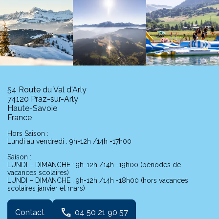
54 Route du Val d'Arly
74120 Praz-sur-Arly
Haute-Savoie
France
Hors Saison :
Lundi au vendredi : 9h-12h /14h -17h00
Saison :
LUNDI – DIMANCHE : 9h-12h /14h -19h00 (périodes de
vacances scolaires)
LUNDI – DIMANCHE : 9h-12h /14h -18h00 (hors vacances
scolaires janvier et mars)
phone
Contact
04 50 21 90 57