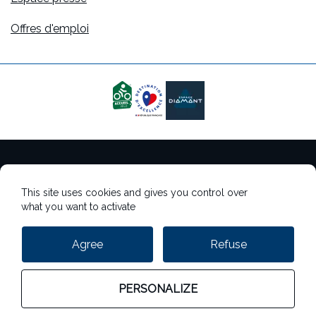
Offres d'emploi
Mentions légales
This site uses cookies and gives you control over
Gestion des cookies
what you want to activate
Gestion des données personnelles
Agree
Refuse
StudioJuillet
PERSONALIZE